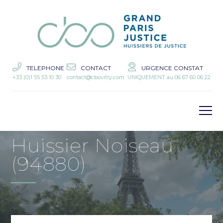
TELEPHONE
CONTACT
URGENCE CONSTAT
+33 (0)1 55 53 10 30
contact@cbovitry.com
UNIQUEMENT au 06 67 60 06 22
Huissier Noiseau
(94880)