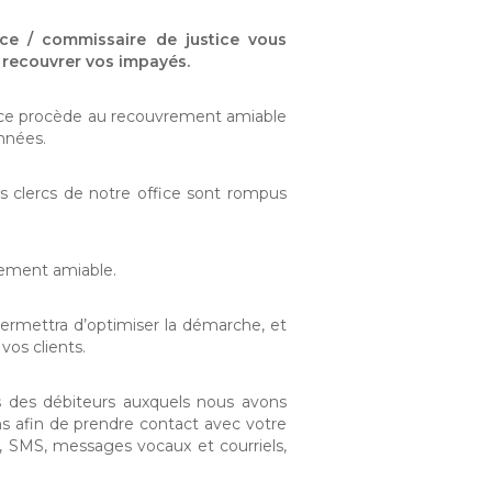
ice / commissaire de justice vous
e recouvrer vos impayés.
stice procède au recouvrement amiable
nnées.
es clercs de notre office sont rompus
rement amiable.
permettra d’optimiser la démarche, et
vos clients.
 des débiteurs auxquels nous avons
ns afin de prendre contact avec votre
l, SMS, messages vocaux et courriels,