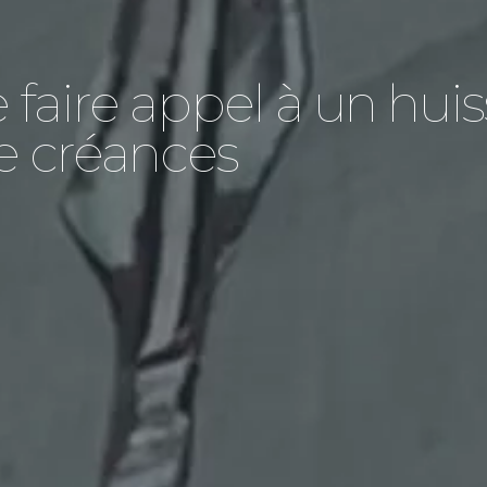
faire appel à un huis
e créances