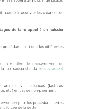
 faire appel à un huissier de justice.
oit habilité à recouvrer les créances de
tages de faire appel à un huissier
 procédure, ainsi que les différentes
tise en matière de recouvrement de
e lui un spécialiste du
recouvrement
 amiable vos créances (factures,
té, etc.) en cas de non-paiement.
ntervention pour les procédures civiles
nt forcée de la dette.