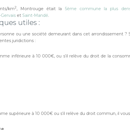
2
nts/km
, Montrouge était la
5ème commune la plus dens
-Gervais
et
Saint-Mandé
.
ques utiles :
ersonne ou une société demeurant dans cet arrondissement ? Se
entes juridictions :
omme inférieure à 10 000€, ou s’il relève du droit de la consom
mme supérieure à 10 000€ ou s’il relève du droit commun, il vous f
ce