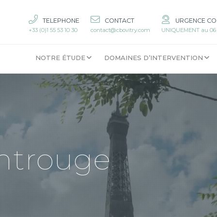
TELEPHONE
CONTACT
URGENCE CO
+33 (0)1 55 53 10 30
contact@cbovitry.com
UNIQUEMENT au 06 6
NOTRE ÉTUDE
DOMAINES D’INTERVENTION
ntrouge