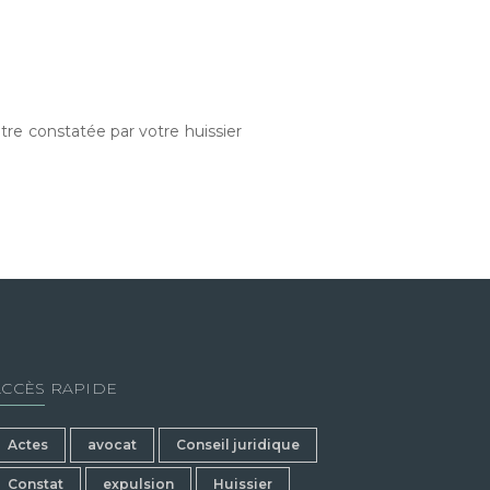
être constatée par votre huissier
ACCÈS RAPIDE
Actes
avocat
Conseil juridique
Constat
expulsion
Huissier