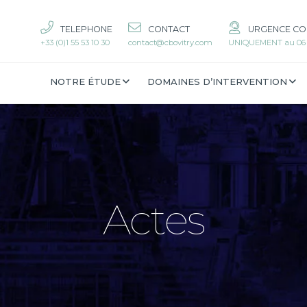
TELEPHONE
CONTACT
URGENCE CO
+33 (0)1 55 53 10 30
contact@cbovitry.com
UNIQUEMENT au 06 6
NOTRE ÉTUDE
DOMAINES D’INTERVENTION
Actes