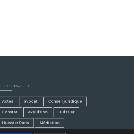
ACCÈS RAPIDE
Actes
avocat
Conseil juridique
Constat
expulsion
Huissier
Huissier Paris
Médiation
procédure d'expulsion
Recouvrement